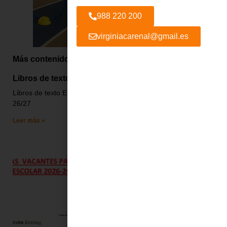
988 220 200
virginiacarenal@gmail.es
Más contenido
Libros de texto
Libros de texto Ed.Infantil 26/27 Libros de texto Ed.Primaria
26/27
Leer más »
Vacantes 26/27
Leer más »
Admisión curso 2026-27
Leer más »