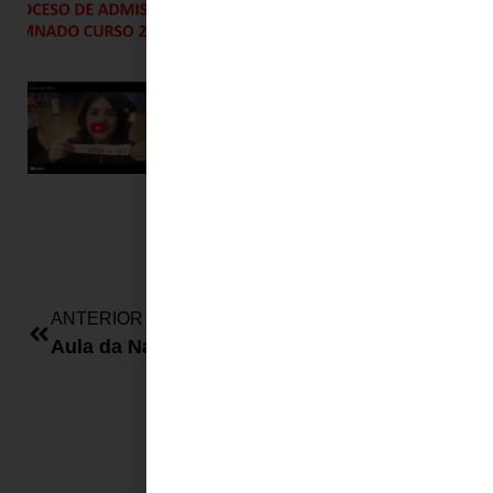
Celebrando o día da Paz
Leer más »
ANTERIOR
SIGUIENTE
Aula da Natureza
Visita Xeriátrico