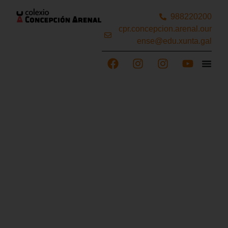
988220200
cpr.concepcion.arenal.our
ense@edu.xunta.gal