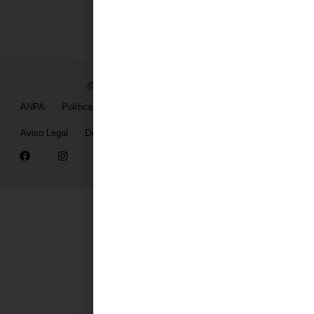
© Colexio Concepción Arenal 2024
ANPA
Política de privacidad
Política de Cookies
Aviso Legal
Declaración de Accesibilidad