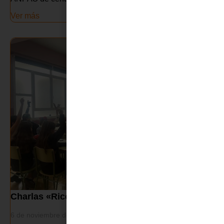
Ver más
Charlas «Ricos en Internet» e «Acoso escolar»
6 de noviembre de 2025