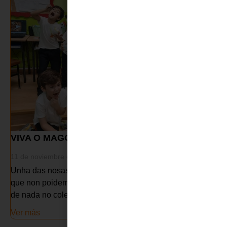
VIVA O MAGOSTO!!!
11 de noviembre de 2025
Unha das nosas datas máis esperadas do ano. Aínda
que non poidemos subir ao monte a celebrar, non faltou
de nada no cole. Lume, castañas, empanada,...
Ver más