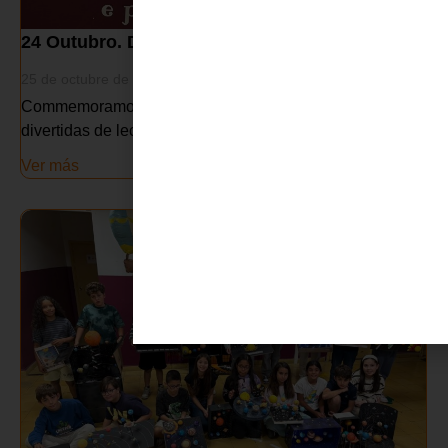
24 Outubro. Día das Bibliotecas
25 de octubre de 2025
Commemoramos este día tan especial con actividades
divertidas de lectura na aula
Ver más