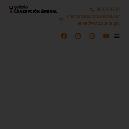
988220200
cpr.concepcion.arenal.our
ense@edu.xunta.gal