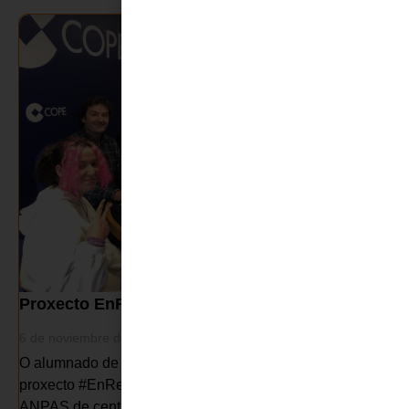
Proxecto EnRedes
6 de noviembre de 2025
O alumnado de 2º de ESO, participaron un ano máis no
proxecto #EnRedes , organizado pola Federación de
ANPAS de centros concertados e privados de Ourense,...