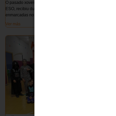
O pasado xoves día 30 de outubro o alumnado de 1º e 2º
ESO, recibiu duas charlas por parte da Policia Nacional
enmarcadas no Plan Director:...
Ver más