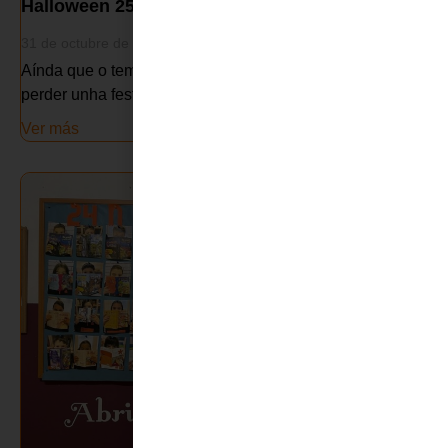
Halloween 25
31 de octubre de 2025
Aínda que o tempo non acompañou moito, non quixemos
perder unha festa que cada vez ten máis afeción.
Ver más