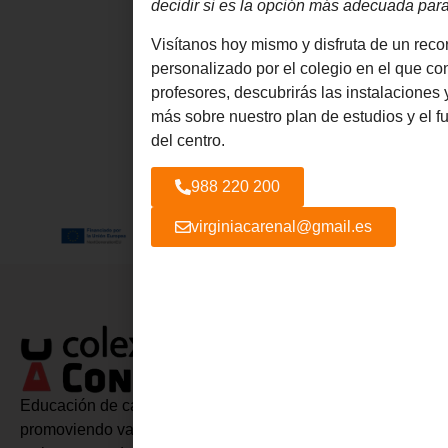
decidir si es la opción más adecuada para 
Visítanos hoy mismo y disfruta de un reco
personalizado por el colegio en el que co
profesores, descubrirás las instalaciones
más sobre nuestro plan de estudios y el 
del centro.
988 220 200
virginiacarenal@gmail.es
El
En
Ne
Co
Rá
Su
Nu
Co
pa
his
rec
No
Educación de calidad, inclusiva y personalizada,
C
y 
in
promoviendo valores éticos, innovación y aprendizaje
en
so