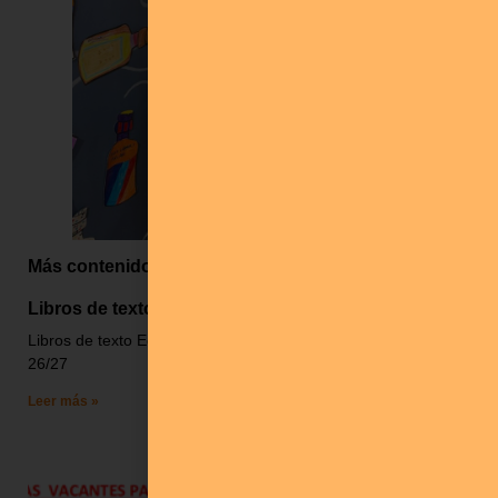
Más contenido
Libros de texto
Libros de texto Ed.Infantil 26/27 Libros de texto Ed.Primaria
26/27
Leer más »
Vacantes 26/27