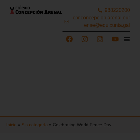
988220200
cpr.concepcion.arenal.our
ense@edu.xunta.gal
Inicio
»
Sin categoría
»
Celebrating World Peace Day