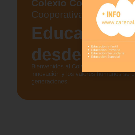
Colexio Concepción A
Cooperativa Galega
Educando c
desde 1926
Bienvenidos al Colexio Concepción Aren
innovación y los valores humanos se u
generaciones.