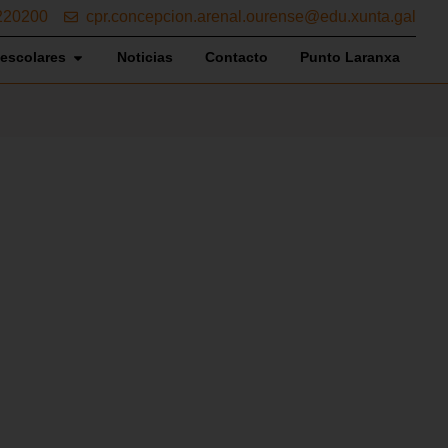
220200
cpr.concepcion.arenal.ourense@edu.xunta.gal
aescolares
Noticias
Contacto
Punto Laranxa