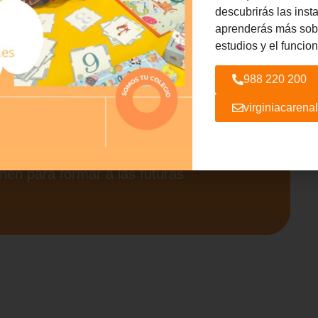
renal -
Sociedade
descubrirás las inst
aprenderás más sobr
estudios y el funcio
on
Cariño
988 220 200
virginiacaren
al, donde la educación de calidad, la
nen para formar a las futuras